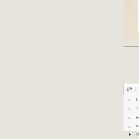
I
기
문
아
2